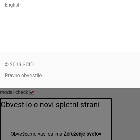
English
© 2019 ŠCID
Pravno obvestilo
modal-check
Obvestilo o novi spletni strani
Obveščamo vas, da ima
Združenje svetov