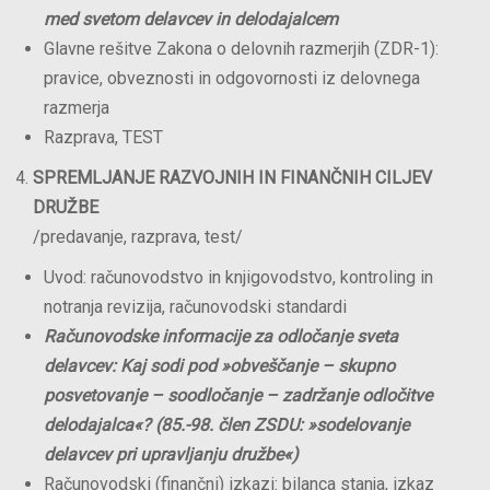
med svetom delavcev in delodajalcem
Glavne rešitve Zakona o delovnih razmerjih (ZDR-1):
pravice, obveznosti in odgovornosti iz delovnega
razmerja
Razprava, TEST
SPREMLJANJE RAZVOJNIH IN FINANČNIH CILJEV
DRUŽBE
/predavanje, razprava, test/
Uvod: računovodstvo in knjigovodstvo, kontroling in
notranja revizija, računovodski standardi
Računovodske
informacije
za odločanje sveta
delavcev: Kaj sodi pod
»obveščanje
– skupno
posvetovanje – soodločanje – zadržanje odločitve
delodajalca«? (85.-98. člen ZSDU: »sodelovanje
delavcev pri upravljanju družbe«)
Računovodski (finančni) izkazi: bilanca stanja, izkaz