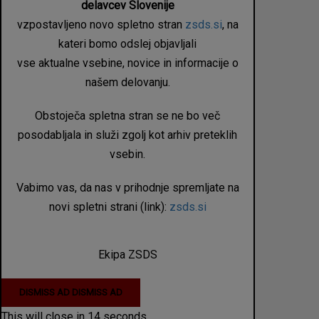
delavcev Slovenije
vzpostavljeno novo spletno stran
zsds.si
, na
kateri bomo odslej objavljali
vse aktualne vsebine, novice in informacije o
našem delovanju.
Obstoječa spletna stran se ne bo več
posodabljala in služi zgolj kot arhiv preteklih
vsebin.
Vabimo vas, da nas v prihodnje spremljate na
novi spletni strani (link):
zsds.si
Ekipa ZSDS
DISMISS AD
DISMISS AD
This will close in
14
seconds