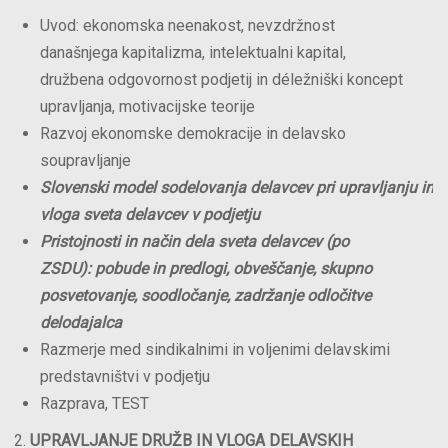
Uvod: ekonomska neenakost, nevzdržnost
današnjega kapitalizma, intelektualni kapital,
družbena odgovornost podjetij in déležniški koncept
upravljanja, motivacijske teorije
Razvoj ekonomske demokracije in delavsko
soupravljanje
Slovenski
model
sodelovanja
delavcev
pri
upravljanju
in
vloga sveta delavcev v podjetju
Pristojnosti
in način dela sveta delavcev (po
ZSDU): pobude in predlogi, obveščanje, skupno
posvetovanje, soodločanje, zadržanje odločitve
delodajalca
Razmerje med sindikalnimi in voljenimi delavskimi
predstavništvi v podjetju
Razprava, TEST
UPRAVLJANJE DRUŽB IN VLOGA DELAVSKIH