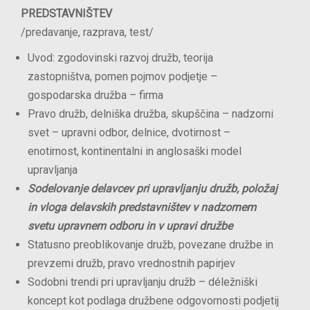
PREDSTAVNIŠTEV
/predavanje, razprava, test/
Uvod: zgodovinski razvoj družb, teorija
zastopništva, pomen pojmov podjetje –
gospodarska družba – firma
Pravo družb, delniška družba, skupščina – nadzorni
svet – upravni odbor, delnice, dvotirnost –
enotirnost, kontinentalni in anglosaški model
upravljanja
Sodelovanje
delavcev
pri upravljanju družb, položaj
in vloga delavskih predstavništev v nadzornem
svetu upravnem odboru in v upravi družbe
Statusno preoblikovanje družb, povezane družbe in
prevzemi družb, pravo vrednostnih papirjev
Sodobni trendi pri upravljanju družb – déležniški
koncept kot podlaga družbene odgovornosti podjetij