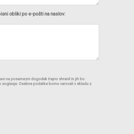
isni obliki po e-pošti na naslov:
javi na posamezni dogodek trajno shranil in jih bo
no soglasje. Osebne podatke bomo varovali v skladu z