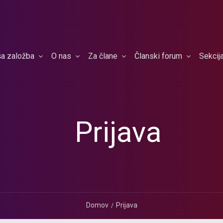
a založba
O nas
Za člane
Članski forum
Sekcij
Prijava
Domov
Prijava