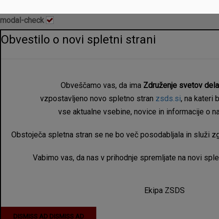
modal-check
Obvestilo o novi spletni strani
Obveščamo vas, da ima
Združenje svetov dela
vzpostavljeno novo spletno stran
zsds.si
, na kateri 
vse aktualne vsebine, novice in informacije o n
Obstoječa spletna stran se ne bo več posodabljala in služi zgo
Vabimo vas, da nas v prihodnje spremljate na novi spletn
Ekipa ZSDS
DISMISS AD
DISMISS AD