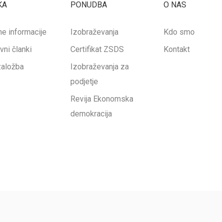
KA
PONUDBA
O NAS
ne informacije
Izobraževanja
Kdo smo
vni članki
Certifikat ZSDS
Kontakt
založba
Izobraževanja za
podjetje
Revija Ekonomska
demokracija