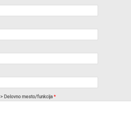
ov > Delovno mesto/funkcija
*