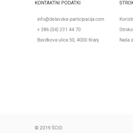
KONTAKTNI PODATKI
STRO
info@delavska-participacija.com
Korist
+ 386 (04) 231 44 70
Stroko
Bavdkova ulica 50, 4000 Kranj
Naša 
© 2019 ŠCID