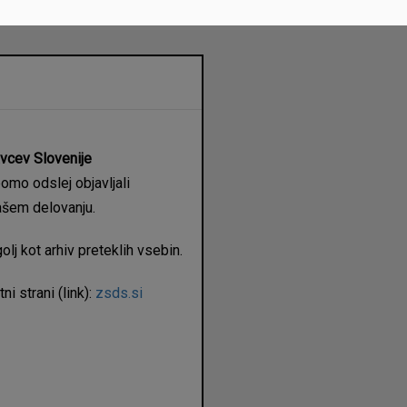
vcev Slovenije
bomo odslej objavljali
ašem delovanju.
lj kot arhiv preteklih vsebin.
i strani (link):
zsds.si