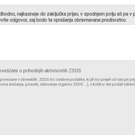
hodno, najkasneje do zaključka prijav, v spodnjem polju ali pa v p
vite odgovor, saj bodo ta vprašanja obravnavana prednostno.
bveščate o prihodnjih aktivnostih ZSDS.
povezave v obvestilih. ZSDS bo osebne podatke, ki jih bo prejel od vas pri pri
ovna srečanja, posveti, delovanje organov ZSDS …), v kolikor ste podali takš