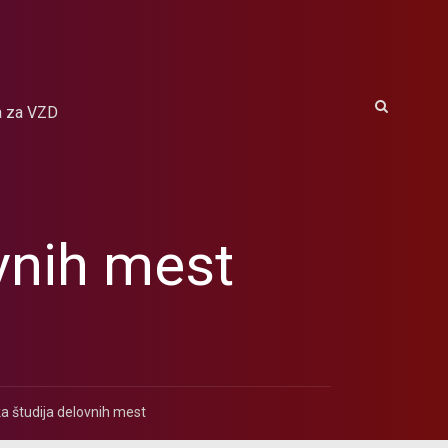
a za VZD
vnih mest
 študija delovnih mest