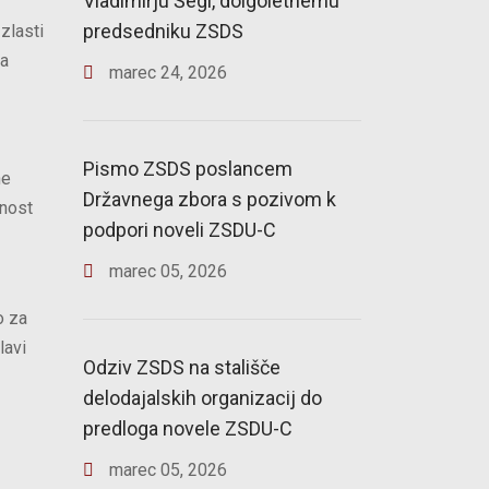
Vladimirju Šegi, dolgoletnemu
predsedniku ZSDS
zlasti
ta
marec
24
,
2026
Pismo ZSDS poslancem
ne
Državnega zbora s pozivom k
znost
podpori noveli ZSDU-C
marec
05
,
2026
o za
lavi
Odziv ZSDS na stališče
delodajalskih organizacij do
predloga novele ZSDU-C
marec
05
,
2026