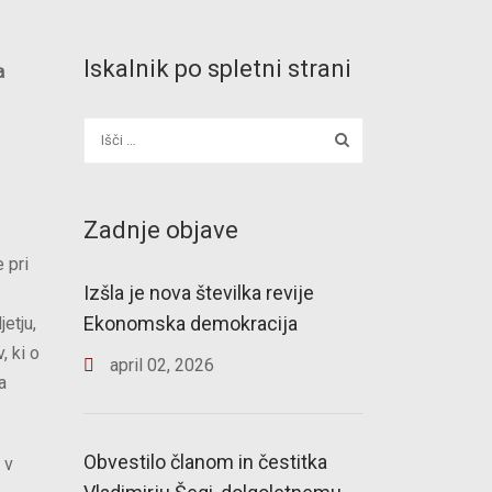
Iskalnik po spletni strani
a
Zadnje objave
 pri
Izšla je nova številka revije
Ekonomska demokracija
etju,
, ki o
april
02
,
2026
a
Obvestilo članom in čestitka
 v