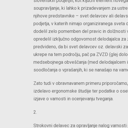
slovenskih podjetjih, kot ključni element novega
soupravljanje, ki lahko k prizadevanjem za ustr
njihove predstavnike – svet delavcev ali delavsk
podjetja, v katerih nimajo organiziranega svet
dodelil zelo pomemben del pravic in dolžnosti v
opredelil izključno odgovornost delodajalca za za
predvideno, da bi svet delavcev oz. delavski za
ukrepe na tem področju, pač pa ZVZD (glej določ
medsebojnega obveščanja (med delodajalcem in 
soodločanja o vprašanjih, ki se nanašajo na varno
Zato tudi v obravnavanem primeru priporočamo,
izdelavo ergonomske študije ter podatke o oseb
izjave o varnosti in ocenjevanju tveganja.
2.
Strokovni delavec za opravljanje nalog varnosti 