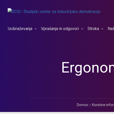
Izobraževanja
Vprašanja in odgovori
Stroka
Naš
Ergonom
Domov
Koristne info