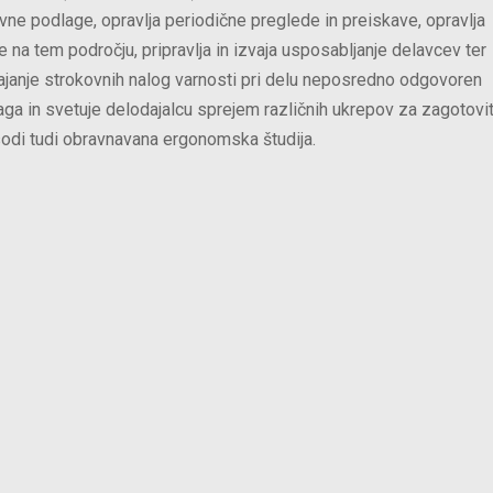
vne podlage, opravlja periodične preglede in preiskave, opravlja
je na tem področju, pripravlja in izvaja usposabljanje delavcev ter
vajanje strokovnih nalog varnosti pri delu neposredno odgovoren
laga in svetuje delodajalcu sprejem različnih ukrepov za zagotovi
sodi tudi obravnavana ergonomska študija.