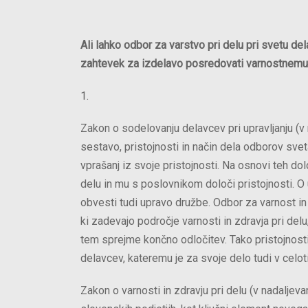
Ali lahko odbor za varstvo pri delu pri svetu d
zahtevek za izdelavo posredovati varnostnemu 
1.
Zakon o sodelovanju delavcev pri upravljanju (v 
sestavo, pristojnosti in način dela odborov sve
vprašanj iz svoje pristojnosti. Na osnovi teh do
delu in mu s poslovnikom določi pristojnosti. O 
obvesti tudi upravo družbe. Odbor za varnost in 
ki zadevajo področje varnosti in zdravja pri delu
tem sprejme končno odločitev. Tako pristojnosti
delavcev, kateremu je za svoje delo tudi v celo
Zakon o varnosti in zdravju pri delu (v nadaljev