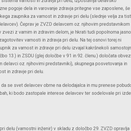
 sistema varnosti in zdravja pri delu, izpostavlja delavsko
ezne pogoje dela in varovanje zdravja pritegne vse zaposlene, še 
ega zaupnika za varnost in zdravje pri delu (slednje velja za tis
a delavcev). Čeprav je ZVZD delavcem oz. njihovim predstavnikom
 zvezi z varnim in zdravim delom, je hkrati tudi popolnoma jasno
gotovitev varnosti in zdravja pri delu. Na tej osnovi torej ni
upnik za varnost in zdravje pri delu izvajal kakršnekoli samostoj
bo 13.) in ZSDU (glej določbe v 91 in 92. členu.) določata obve
delavci oz. njihovimi predstavniki), skupnega posvetovanja in
st in zdravje pri delu.
 da se svet delavcev obrne na delodajalca in mu prenese pobud
ah, ki bodo zastopale interese delavcev ter sodelovale pri izde
pri delu (varnostni inženir) v skladu z določbo 29. ZVZD opravlja