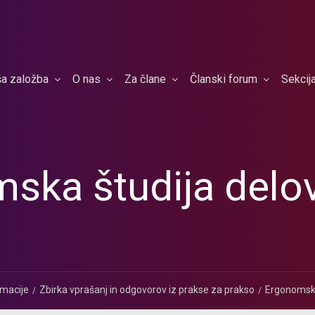
a založba
O nas
Za člane
Članski forum
Sekcij
ska študija delo
rmacije
Zbirka vprašanj in odgovorov iz prakse za prakso
Ergonomska