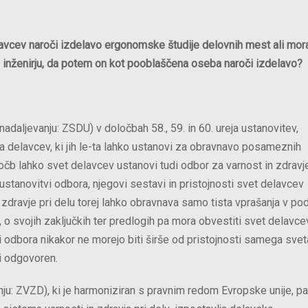
elavcev naroči izdelavo ergonomske študije delovnih mest ali mor
inženirju, da potem on kot pooblaščena oseba naroči izdelavo?
nadaljevanju: ZSDU) v določbah 58., 59. in 60. ureja ustanovitev,
ta delavcev, ki jih le-ta lahko ustanovi za obravnavo posameznih
ločb lahko svet delavcev ustanovi tudi odbor za varnost in zdravje
ustanovitvi odbora, njegovi sestavi in pristojnosti svet delavcev
zdravje pri delu torej lahko obravnava samo tista vprašanja v podj
, o svojih zaključkih ter predlogih pa mora obvestiti svet delavcev
 odbora nikakor ne morejo biti širše od pristojnosti samega svet
ti odgovoren.
anju: ZVZD), ki je harmoniziran s pravnim redom Evropske unije, pa