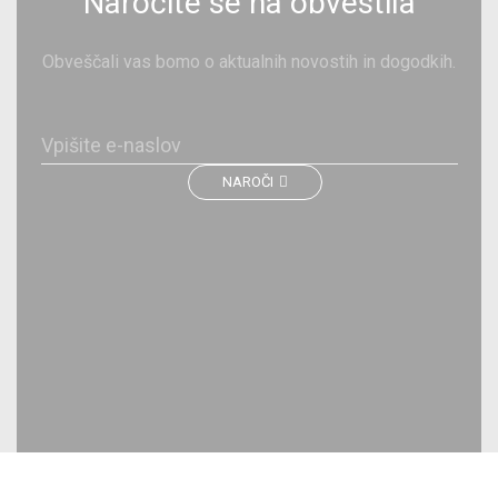
Naročite se na obvestila
Obveščali vas bomo o aktualnih novostih in dogodkih.
NAROČI