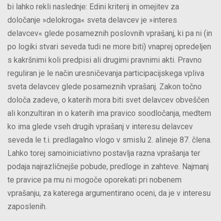
bi lahko rekli naslednje: Edini kriterij in omejitev za
določanje »delokroga« sveta delavcev je »interes
delavcev« glede posameznih poslovnih vprašanj, ki pa ni (in
po logiki stvari seveda tudi ne more biti) vnaprej opredeljen
s kakršnimi koli predpisi ali drugimi pravnimi akti. Pravno
reguliran je le način uresničevanja participacijskega vpliva
sveta delavcev glede posameznih vprašanj. Zakon točno
določa zadeve, o katerih mora biti svet delavcev obveščen
ali konzultiran in o katerih ima pravico soodločanja, medtem
ko ima glede vseh drugih vprašanj v interesu delavcev
seveda le t.i. predlagalno vlogo v smislu 2. alineje 87. člena.
Lahko torej samoiniciativno postavlja razna vprašanja ter
podaja najrazličnejše pobude, predloge in zahteve. Najmanj
te pravice pa mu ni mogoče oporekati pri nobenem
vprašanju, za katerega argumentirano oceni, da je v interesu
zaposlenih.