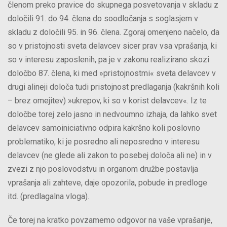
členom preko pravice do skupnega posvetovanja v skladu z
določili 91. do 94. člena do soodločanja s soglasjem v
skladu z določili 95. in 96. člena. Zgoraj omenjeno načelo, da
so v pristojnosti sveta delavcev sicer prav vsa vprašanja, ki
so v interesu zaposlenih, pa je v zakonu realizirano skozi
določbo 87. člena, ki med »pristojnostmi« sveta delavcev v
drugi alineji določa tudi pristojnost predlaganja (kakršnih koli
– brez omejitev) »ukrepov, ki so v korist delavcev«. Iz te
določbe torej zelo jasno in nedvoumno izhaja, da lahko svet
delavcev samoiniciativno odpira kakršno koli poslovno
problematiko, ki je posredno ali neposredno v interesu
delavcev (ne glede ali zakon to posebej določa ali ne) in v
zvezi z njo poslovodstvu in organom družbe postavlja
vprašanja ali zahteve, daje opozorila, pobude in predloge
itd. (predlagalna vloga).
Če torej na kratko povzamemo odgovor na vaše vprašanje,