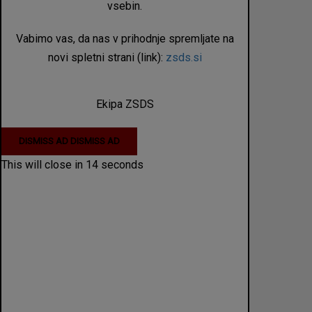
vsebin.
Vabimo vas, da nas v prihodnje spremljate na
novi spletni strani (link):
zsds.si
Ekipa ZSDS
DISMISS AD
DISMISS AD
This will close in
14
seconds