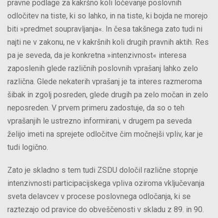
pravne podlage za kakršno koli ločevanje poslovnih
odločitev na tiste, ki so lahko, in na tiste, ki bojda ne morejo
biti »predmet soupravljanja«. In česa takšnega zato tudi ni
najti ne v zakonu, ne v kakršnih koli drugih pravnih aktih. Res
pa je seveda, da je konkretna »intenzivnost« interesa
zaposlenih glede različnih poslovnih vprašanj lahko zelo
različna. Glede nekaterih vprašanj je ta interes razmeroma
šibak in zgolj posreden, glede drugih pa zelo močan in zelo
neposreden. V prvem primeru zadostuje, da so o teh
vprašanjih le ustrezno informirani, v drugem pa seveda
želijo imeti na sprejete odločitve čim močnejši vpliv, kar je
tudi logično.
Zato je skladno s tem tudi ZSDU določil različne stopnje
intenzivnosti participacijskega vpliva oziroma vključevanja
sveta delavcev v procese poslovnega odločanja, ki se
raztezajo od pravice do obveščenosti v skladu z 89. in 90.