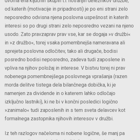
dvoma ena ključnih skupin t.i. notranjih déležnikov družbe,
od katerih (motivacije in pripadnosti) je po eni strani zelo
neposredno odvisna njena poslovna uspešnost in katerih
interesi so po drugi strani zelo neposredno vezani na njeno
usodo. Zato pravzaprav prav vse, kar se dogaja »v družbi«
in »z družbo«, torej vsaka pomembnejša nameravana ali
sprejeta poslovna odločitev, tako ali drugače, bodisi
posredno bodisi neposredno, zadeva tudi zaposlene in
vpliva na njihov položaj in interese. V bistvu torej ni prav
nobenega pomembnejšega poslovnega vprašanja (razen
morda delitve tistega dela bilančnega dobička, ki je
namenjen za dividende in o katerem lahko odločajo
izključno lastniki), ki ne bi v končni posledici logično
»zanimalo« tudi zaposlenih in s tem sveta delavcev kot
formalnega zastopnika njihovih interesov v družbi.
Iz teh razlogov načeloma ni nobene logične, še manj pa