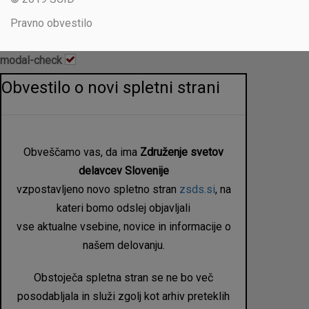
Pravno obvestilo
modal-check
Obvestilo o novi spletni strani
Obveščamo vas, da ima
Združenje svetov
delavcev Slovenije
vzpostavljeno novo spletno stran
zsds.si
, na
kateri bomo odslej objavljali
vse aktualne vsebine, novice in informacije o
našem delovanju.
Obstoječa spletna stran se ne bo več
posodabljala in služi zgolj kot arhiv preteklih