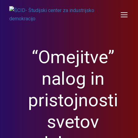
“Omejitve”
nalog in
pristojnosti
svetov