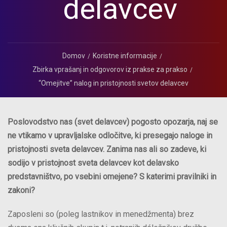
delavcev
Domov
Koristne informacije
Zbirka vprašanj in odgovorov iz prakse za prakso
“Omejitve” nalog in pristojnosti svetov delavcev
Poslovodstvo nas (svet delavcev) pogosto opozarja, naj se
ne vtikamo v upravljalske odločitve, ki presegajo naloge in
pristojnosti sveta delavcev. Zanima nas ali so zadeve, ki
sodijo v pristojnost sveta delavcev kot delavsko
predstavništvo, po vsebini omejene? S katerimi pravilniki in
zakoni?
Zaposleni so (poleg lastnikov in menedžmenta) brez